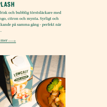
PLASH
frisk och bubblig törstsläckare med
go, citron och mynta. Syrligt och
lkande på samma gång - perfekt när
…
 mer