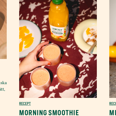
iska
tt,
RECEPT
REC
MORNING SMOOTHIE
M