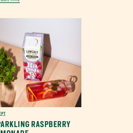
 mer
EPT
PARKLING RASPBERRY