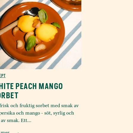
EPT
HITE PEACH MANGO
ORBET
frisk och fruktig sorbet med smak av
 persika och mango - söt, syrlig och
l av smak. Ett…