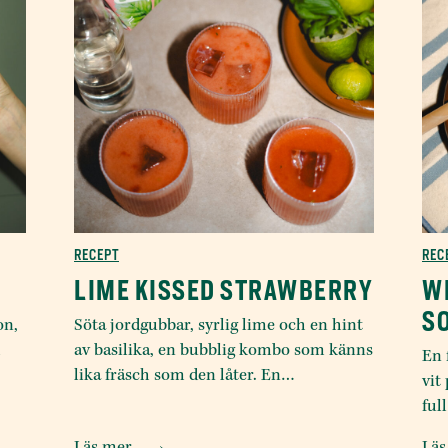
RECEPT
REC
LIME KISSED STRAWBERRY
W
S
on,
Söta jordgubbar, syrlig lime och en hint
h
av basilika, en bubblig kombo som känns
En 
lika fräsch som den låter. En…
vit
ful