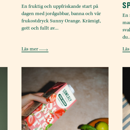
S
En fruktig och uppfriskande start på
dagen med jordgubbar, banna och vår
En 
frukostdryck Sunny Orange. Krämigt,
man
gott och fullt av…
sva
du
Läs mer
Läs