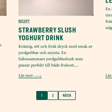
L
En 
tör
RECEPT
frä
någ
STRAWBERRY SLUSH
YOGHURT DRINK
n
Krämig, söt och frisk dryck med smak av
jordgubbar och mynta. En
hälsosammare jordgubbsslush som
passar perfekt till både frukost,…
Läs mer
Läs
1
2
NÄSTA