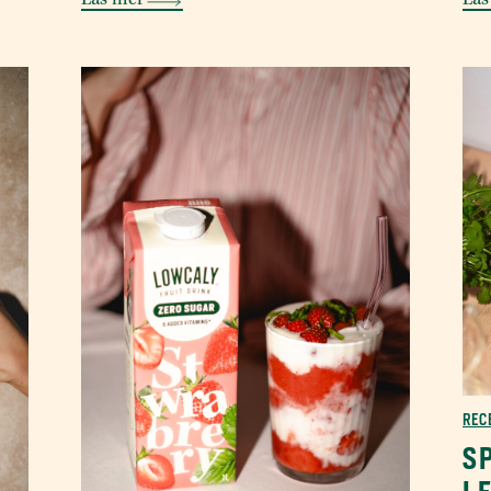
Läs mer
Läs
REC
S