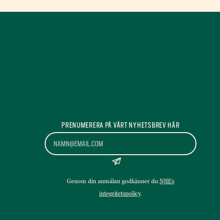
PRENUMERERA PÅ VÅRT NYHETSBREV HÄR
*
*
Genom din anmälan godkänner du
NJIE's
integritetspolicy
.