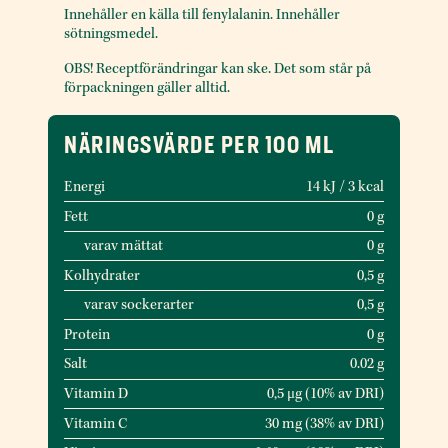
Innehåller en källa till fenylalanin. Innehåller
sötningsmedel.
OBS! Receptförändringar kan ske. Det som står på
förpackningen gäller alltid.
NÄRINGSVÄRDE PER 100 ML
Energi
14 kJ / 3 kcal
Fett
0 g
varav mättat
0 g
Kolhydrater
0,5 g
varav sockerarter
0,5 g
Protein
0 g
Salt
0.02 g
Vitamin D
0,5 μg (10% av DRI)
Vitamin C
30 mg (38% av DRI)