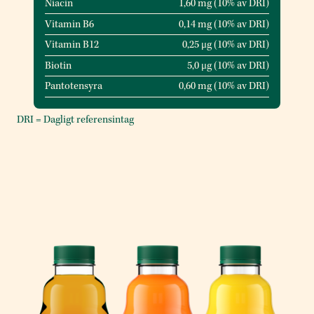
Niacin
1,60 mg (10% av DRI)
Vitamin B6
0,14 mg (10% av DRI)
Vitamin B12
0,25 μg (10% av DRI)
Biotin
5,0 μg (10% av DRI)
Pantotensyra
0,60 mg (10% av DRI)
DRI = Dagligt referensintag