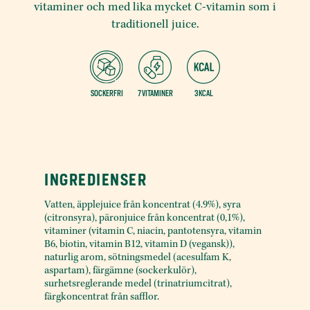
vitaminer och med lika mycket C-vitamin som i
traditionell juice.
SOCKERFRI
7 VITAMINER
3 KCAL
INGREDIENSER
Vatten, äpplejuice från koncentrat (4.9%), syra
(citronsyra), päronjuice från koncentrat (0,1%),
vitaminer (vitamin C, niacin, pantotensyra, vitamin
B6, biotin, vitamin B12, vitamin D (vegansk)),
naturlig arom, sötningsmedel (acesulfam K,
aspartam), färgämne (sockerkulör),
surhetsreglerande medel (trinatriumcitrat),
färgkoncentrat från safflor.